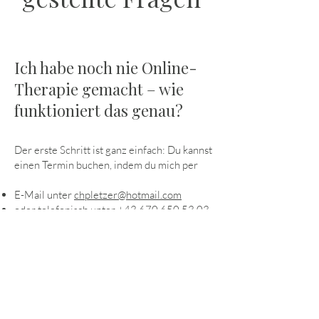
Ich habe noch nie Online-
Therapie gemacht – wie
funktioniert das genau?
Der erste Schritt ist ganz einfach: Du kannst
einen Termin buchen, indem du mich per
E-Mail unter
chpletzer@hotmail.com
oder telefonisch unter
+43 670 650 53 03
kontaktierst.
Wir klären gemeinsam, ob die
Onlineberatung für dich geeignet ist und
besprechen den weiteren Verlauf.
Brauche ich dafür ein