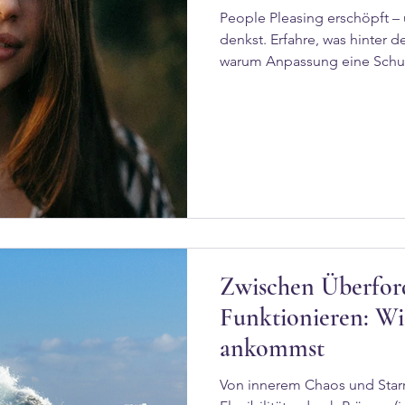
People Pleasing erschöpft – u
denkst. Erfahre, was hinter 
warum Anpassung eine Schut
Veränderung möglich wird.
Zwischen Überfor
Funktionieren: Wie
ankommst
Von innerem Chaos und Star