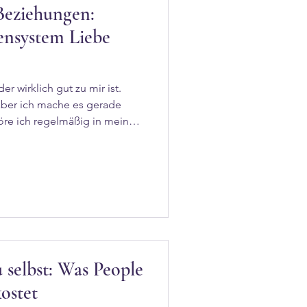
 Beziehungen:
nsystem Liebe
r wirklich gut zu mir ist.
aber ich mache es gerade
öre ich regelmäßig in meiner
ch jahrelang nach einer
hnt haben – und genau dann
ie endlich haben. Wenn du
putt. Dein Nervensystem tut
urde. Erkennst du dich? –
strauisch, wenn je
 selbst: Was People
kostet