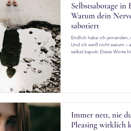
Selbstsabotage in
Warum dein Nerve
sabotiert
Endlich habe ich jemanden, de
Und ich weiß nicht warum – 
selbst kaputt. Diese Worte h
Arbeit. Von Menschen, die si
liebevollen Beziehung gese
in Panik geraten, wenn sie s
das kennst: Du bist nicht ka
genau das, wozu es gelernt w
Der Selbstcheck Du wirst mis
Immer nett, nie du
Pleasing wirklich 