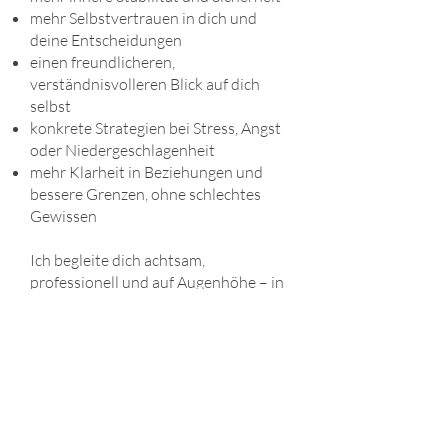
mehr Selbstvertrauen in dich und
deine Entscheidungen
einen freundlicheren,
verständnisvolleren Blick auf dich
selbst
konkrete Strategien bei Stress, Angst
oder Niedergeschlagenheit
mehr Klarheit in Beziehungen und
bessere Grenzen, ohne schlechtes
Gewissen
Ich begleite dich achtsam,
professionell und auf Augenhöhe – in
deinem Tempo.
Wenn du das Gefühl hast, nicht alles
allein tragen zu wollen, melde dich
gerne bei mir.
Ich freue mich darauf, dich
kennenzulernen.