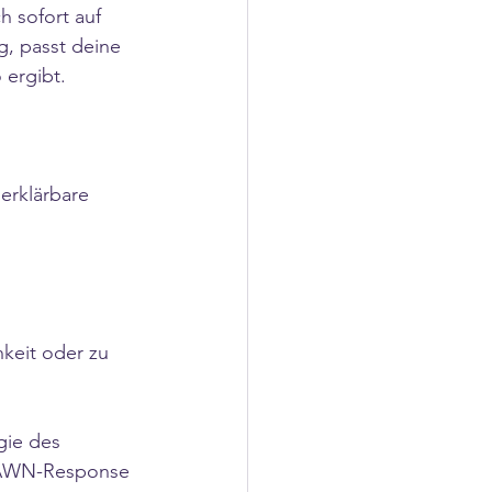
h sofort auf 
, passt deine 
 ergibt.
erklärbare 
hkeit oder zu 
gie des 
 FAWN-Response 