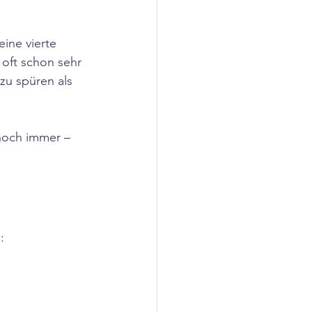
ine vierte 
oft schon sehr 
zu spüren als 
 noch immer – 
: