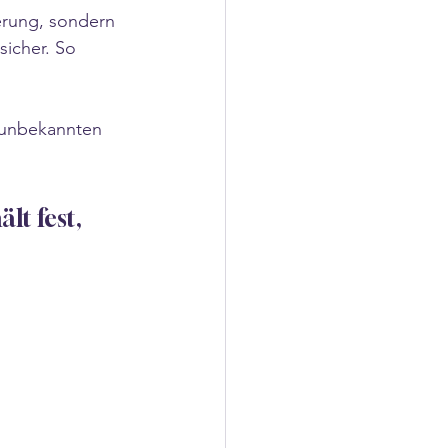
erung, sondern 
sicher. So 
n unbekannten 
lt fest, 