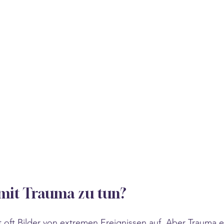
 mit Trauma zu tun?
 oft Bilder von extremen Ereignissen auf. Aber Trauma e