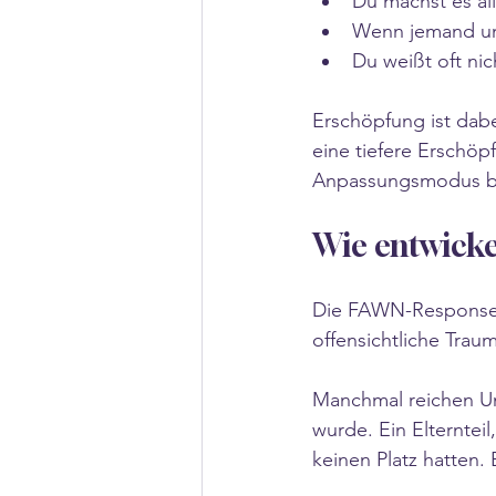
Du machst es all
Wenn jemand unzu
Du weißt oft nic
Erschöpfung ist dabe
eine tiefere Erschöpf
Anpassungsmodus bl
Wie entwicke
Die FAWN-Response e
offensichtliche Traum
Manchmal reichen Um
wurde. Ein Elterntei
keinen Platz hatten.