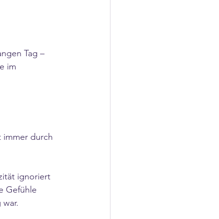
angen Tag – 
e im 
t immer durch 
ät ignoriert 
e Gefühle 
 war.