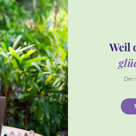
Weil 
glü
Der r