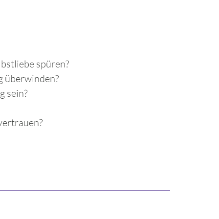
hentizität.
lbstliebe spüren?
ng überwinden?
g sein?
 vertrauen?