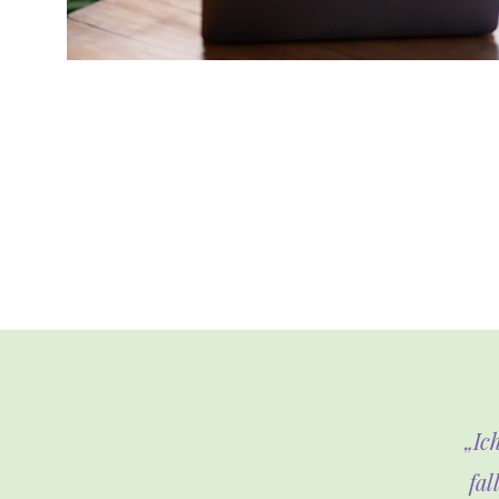
„Ic
fal