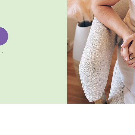
 ·
er inneren