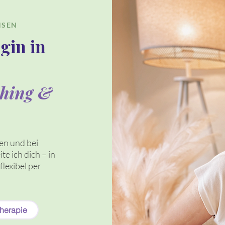
CHSEN
gin in
ching &
en und bei
e ich dich – in
flexibel per
herapie