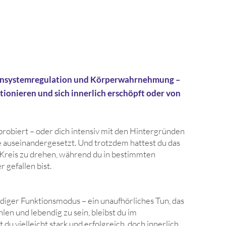
ne Begleitung in
Online
Beratung das Richtige für dich
-
ensystemregulation und Körperwahrnehmung –
ionieren und sich innerlich erschöpft oder von
probiert – oder dich intensiv mit den Hintergründen
e auseinandergesetzt. Und trotzdem hattest du das
 Kreis zu drehen, während du in bestimmten
 gefallen bist.
ndiger Funktionsmodus – ein unaufhörliches Tun, das
ühlen und lebendig zu sein, bleibst du im
u vielleicht stark und erfolgreich, doch innerlich