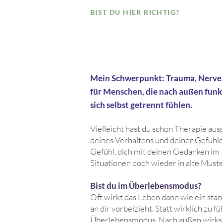
BIST DU HIER RICHTIG?
Fragst du dich, ob ei
Innsbruck oder eine 
Mein Schwerpunkt: Trauma, Nerv
für Menschen, die nach außen funkt
sich selbst getrennt fühlen.
Vielleicht hast du schon Therapie aus
deines Verhaltens und deiner Gefühl
Gefühl, dich mit deinen Gedanken im
Situationen doch wieder in alte Muster
Bist du im Überlebensmodus?
Oft wirkt das Leben dann wie ein stä
an dir vorbeizieht. Statt wirklich zu f
Überlebensmodus. Nach außen wirkst d