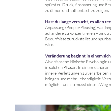
spürst du Druck, Anspannung und Ersc
zu öffnen und authentisch zu zeigen.
Hast du lange versucht, es allen r
Anpassung (People-Pleasing) war lange
auf andere zu konzentrieren – bis du 
Bedürfnisse zurückstellst und spürba
wird.
Veränderung beginnt in einem sic
Als
erfahrene klinische Psychologin 
in solchen Phasen. In einem sicheren
innere Verletzungen zu verarbeiten,
bringen und mehr Lebendigkeit, Vertr
möglich – und du musst diesen Weg ni